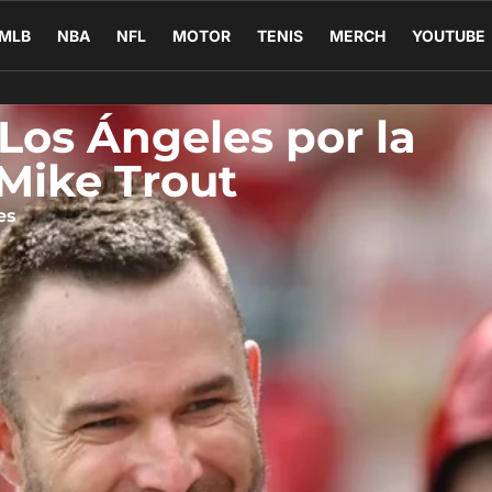
MLB
NBA
NFL
MOTOR
TENIS
MERCH
YOUTUBE
Los Ángeles por la
 Mike Trout
es