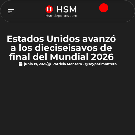
TEAM HSM
Estados Unidos avanzó
a los dieciseisavos de
final del Mundial 2026
junio 19, 2026
Patricia Montero - @soypatimontero