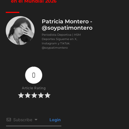
en el Mundial 2026
Patricia Montero -
@soypatimontero
Periodista Deportiva | HSM
Deportes Sígueme en X,
Instagram y TikTok:
@soypatimontero
0
Article Rating
Subscribe
Login