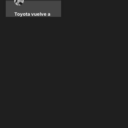
Toyota vuelve a
la F1: Todos los
detalles de su
alianza con Haas
Este 11 de octubre, el
equipo Haas de la F1
anunció que Toyota Gazoo
Racing se convertirá en su
“socio técnico oficial”, en
una relación donde
compartirán conocimientos
y recursos. Toyota
ofrecerá a Haas servicios
técnicos, de diseño y
fabricación a la escudería,
mientras que los
estadounidenses aportarán
a cambio
Patricia Montero -
@soypatimontero
octubre 11, 2024