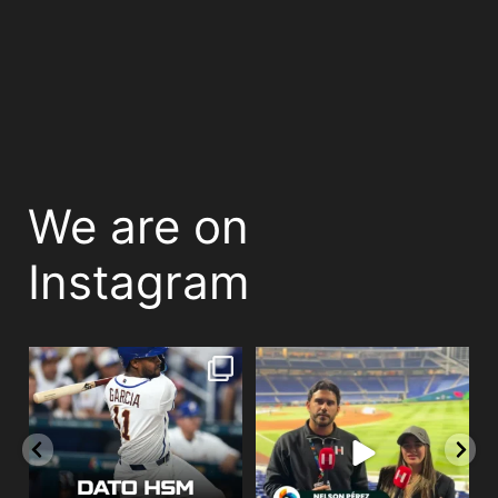
We are on
Instagram
PESE A LA DERROTA, MAIKEL
Análisis del Dominicana -
GARCÍA SE LUCIÓ ANTE
...
Venezuela desde el
...
533
14
335
61