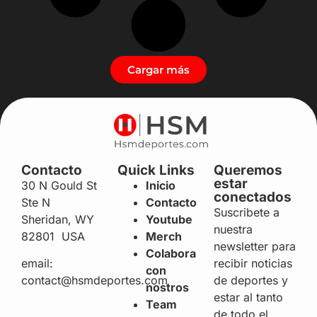
Cargar más
Contacto
Quick Links
Queremos
estar
30 N Gould St
Inicio
conectados
Ste N
Contacto
Suscribete a
Sheridan, WY
Youtube
nuestra
82801 USA
Merch
newsletter para
Colabora
recibir noticias
email:
con
de deportes y
contact@hsmdeportes.com
nostros
estar al tanto
Team
de todo el