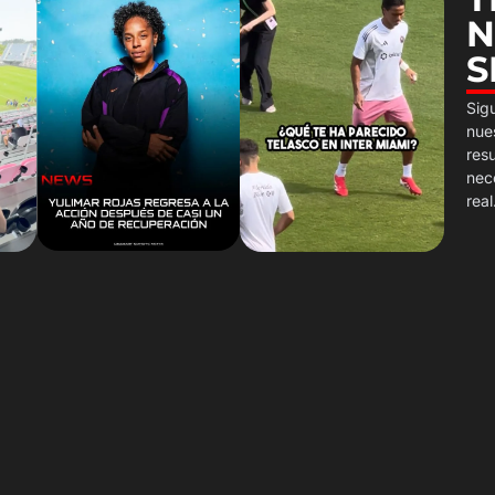
N
S
Sigu
nues
resu
nec
real