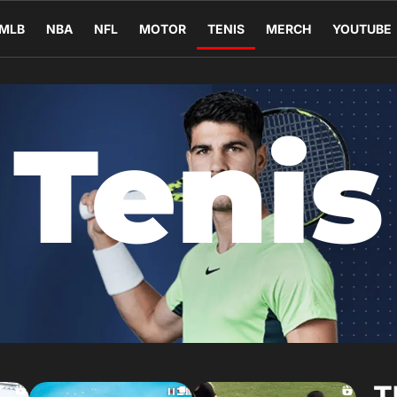
MLB
NBA
NFL
MOTOR
TENIS
MERCH
YOUTUBE
Tenis
T