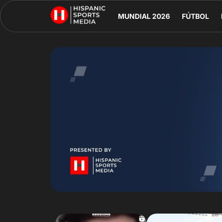
MUNDIAL 2026
FÚTBOL