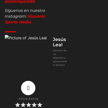
postemporada
Síguenos en nuestro
Instagram:
Hispanic
Sports Medi
a
Jesús
Leal
Amante de
los
deportes y
apasionado
al béisbol
0
Article Rating