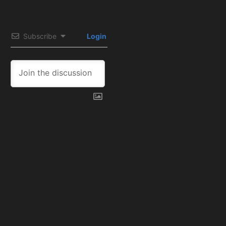
Subscribe
Login
1
COMMENT
Oldest
Jackson Chourio en
duda para Juego 2 de
la Serie Divisional
10 months ago