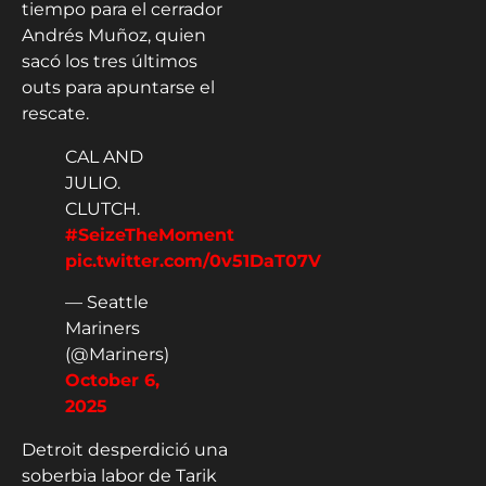
tiempo para el cerrador
Andrés Muñoz, quien
sacó los tres últimos
outs para apuntarse el
rescate.
CAL AND
JULIO.
CLUTCH.
#SeizeTheMoment
pic.twitter.com/0v51DaT07V
— Seattle
Mariners
(@Mariners)
October 6,
2025
Detroit desperdició una
soberbia labor de Tarik