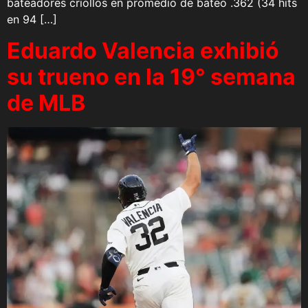
bateadores criollos en promedio de bateo .362 (34 hits
en 94 […]
Eduardo Valencia exhibió
su trueno en la 19° semana
de MLB