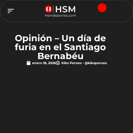
TEAM HSM
Opinión – Un día de
furia en el Santiago
Bernabéu
enero 18, 2026
Kiko Perozo - @kikoperozo