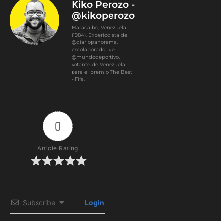
Kiko Perozo -
@kikoperozo
Maracaibo, Venezuela
(1984). Experiodista de
@diariopanorama,
excolaborador de
@mundodeportivo,
votante de Venezuela
para el premio The Best
- Fifa.
0
Article Rating
Subscribe
Login