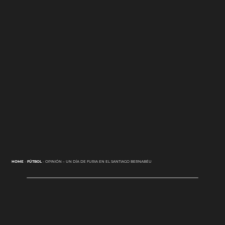
HOME
-
FÚTBOL
-
OPINIÓN – UN DÍA DE FURIA EN EL SANTIAGO BERNABÉU