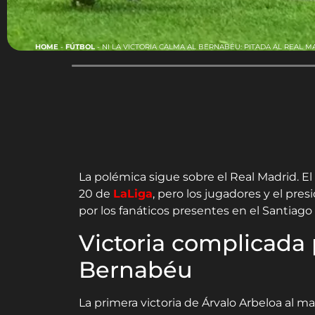
HOME
-
FÚTBOL
-
NI LA VICTORIA CALMA AL BERNABÉU: PITADA AL REAL M
La polémica sigue sobre el Real Madrid. E
20 de
LaLiga
, pero los jugadores y el pre
por los fanáticos presentes en el Santiag
Victoria complicada 
Bernabéu
La primera victoria de Árvalo Arbeloa al m