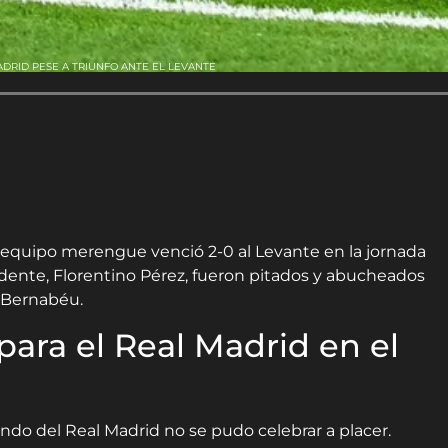
ADRID PESE A TRIUNFO ANTE EL LEVANTE
l equipo merengue venció 2-0 al Levante en la jornada
sidente, Florentino Pérez, fueron pitados y abucheados
o Bernabéu.
para el Real Madrid en el
ando del Real Madrid no se pudo celebrar a placer.