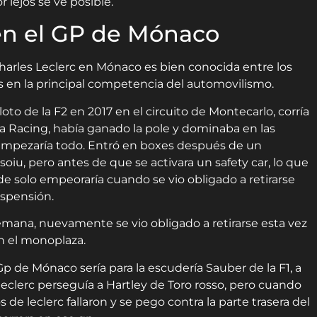
 lejos se ve posible.
 en el GP de Mónaco
Charles Leclerc en Mónaco es bien conocida entre los
ios en la principal competencia del automovilismo.
to de la F2 en 2017 en el circuito de Montecarlo, corría
a Racing, había ganado la pole y dominaba en las
 empezaría todo. Entró en boxes después de un
oiu, pero antes de que se activara un safety car, lo que
rde solo empeoraría cuando se vio obligado a retirarse
uspensión.
 semana, nuevamente se vio obligado a retirarse esta vez
en el monoplaza.
Gp de Mónaco sería para la escudería Sauber de la F1, a
ra leclerc perseguía a Hartley de Toro rosso, pero cuando
s de leclerc fallaron y se pego contra la parte trasera del