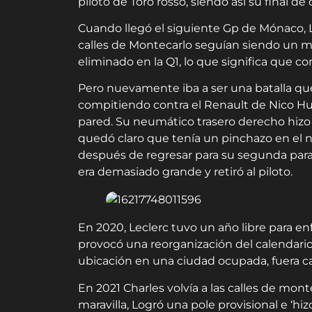
piloto de Toro rosso, siendo así su final de
Cuando llegó el siguiente Gp de Mónaco, Le
calles de Montecarlo seguían siendo un mu
eliminado en la Q1, lo que significa que co
Pero nuevamente iba a ser una batalla que 
compitiendo contra el Renault de Nico Hul
pared. Su neumático trasero derecho hizo 
quedó claro que tenía un pinchazo en el 
después de regresar para su segunda parada
era demasiado grande y retiró al piloto.
En 2020, Leclerc tuvo un año libre para e
provocó una reorganización del calendario
ubicación en una ciudad ocupada, fuera c
En 2021 Charles volvía a las calles de mon
maravilla, Logró una pole provisional e ‘