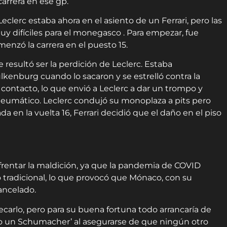
 carrera en ese gp.
clerc estaba ahora en el asiento de un Ferrari, pero las
y difíciles para el monegasco . Para empezar, fue
menzó la carrera en el puesto 15.
resultó ser la perdición de Leclerc. Estaba
kenburg cuando lo sacaron y se estrelló contra la
contacto, lo que envió a Leclerc a dar un trompo y
neumático. Leclerc condujó su monoplaza a pits pero
 en la vuelta 16, Ferrari decidió que el daño en el piso
nfrentar la maldición, ya que la pandemia de COVID
 tradicional, lo que provocó que Mónaco, con su
ancelado.
tecarlo, pero para su buena fortuna todo arrancaría de
hizo un Schumacher’ al asegurarse de que ningún otro