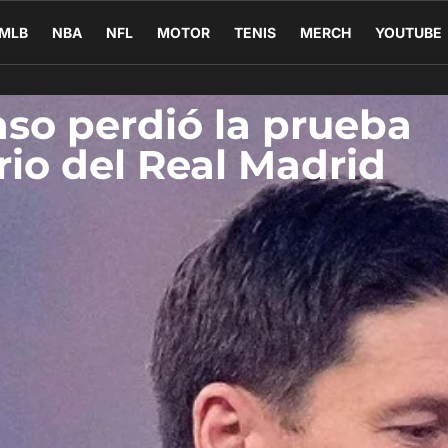
MLB
NBA
NFL
MOTOR
TENIS
MERCH
YOUTUBE
nso perdió la prueba
ario del Real Madrid