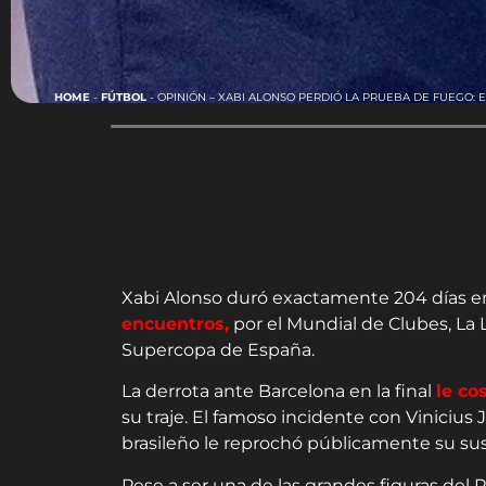
HOME
-
FÚTBOL
-
OPINIÓN – XABI ALONSO PERDIÓ LA PRUEBA DE FUEGO:
Xabi Alonso duró exactamente 204 días en 
encuentros,
por el Mundial de Clubes, La 
Supercopa de España.
La derrota ante Barcelona en la final
le co
su traje. El famoso incidente con Vinicius 
brasileño le reprochó públicamente su sus
Pese a ser una de las grandes figuras del