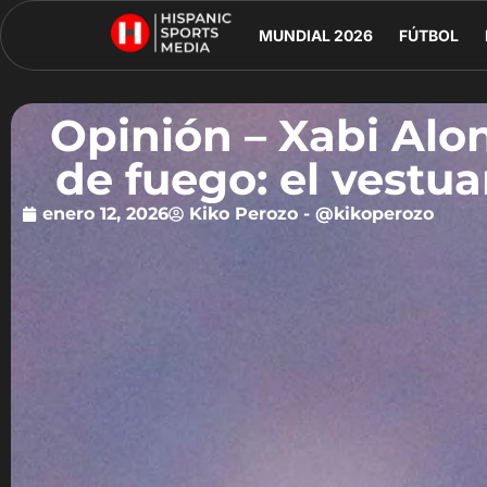
MUNDIAL 2026
FÚTBOL
Opinión – Xabi Alo
de fuego: el vestu
enero 12, 2026
Kiko Perozo - @kikoperozo