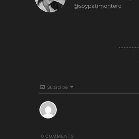
@soypatimontero
Subscribe
0
COMMENTS