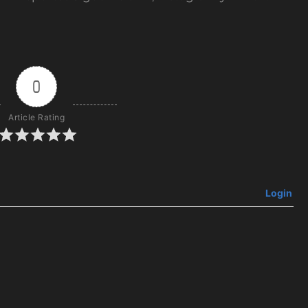
0
Article Rating
Login