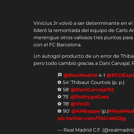
Vinicius Jr volvió a ser determinante en e
lideró la remontada del equipo de Carlo An
merengue otros valiosos tres puntos para 
con el FC Barcelona.
Un autogol producto de un error de Thiba
pero todo cambió gracias a Dani Carvajal, 
🏁
@RealMadrid
4-1
@RCDEspa
⚽ 54' Thibaut Courtois (p. p.)
⚽ 58'
@DaniCarvajal92
⚽ 75'
@RodrygoGoes
⚽ 78'
@ViniJr
⚽ 90'
@KMbappe
(p.)
#RealMad
pic.twitter.com/TACrektDjg
— Real Madrid C.F. (@realmadri