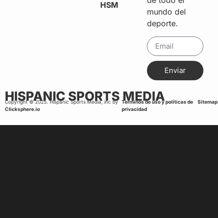
de todo el
HSM
mundo del
deporte.
Enviar
HISPANIC SPORTS MEDIA
Copyright © 2025. Hispanic Sports Media, inc by
Terminos de uso y políticas de
Sitemap
Clicksphere.io
privacidad