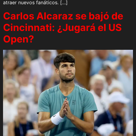
atraer nuevos fanáticos. […]
Carlos Alcaraz se bajó de
Cincinnati: ¿Jugará el US
Open?