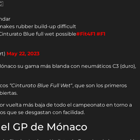
🇨
endar
akes rubber build-up difficult
inturato Blue full wet possible
#Fit4F1
#F1
rt)
May 22, 2023
a Mónaco su gama más blanda con neumáticos C3 (duro),
icos
“Cinturato Blue Full Wet
“, que son los primeros
iertas.
or vuelta más baja de todo el campeonato en torno a
os que se desgastan con facilidad.
n el GP de Mónaco