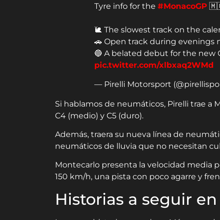
Tyre info for the
#MonacoGP
🇲
🐌 The slowest track on the cal
🚗 Open track during evenings m
🔵 A belated debut for the new C
pic.twitter.com/xlbxaq2WMd
— Pirelli Motorsport (@pirellispo
Si hablamos de neumáticos, Pirelli trae 
C4 (medio) y C5 (duro).
Además, traera su nueva línea de neumát
neumáticos de lluvia que no necesitan cub
Montecarlo presenta la velocidad media p
150 km/h, una pista con poco agarre y fren
Historias a seguir e