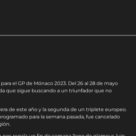
?
 para el GP de Mónaco 2023. Del 26 al 28 de mayo
ada que sigue buscando a un triunfador que no
era de este año y la segunda de un triplete europeo.
 programado para la semana pasada, fue cancelado
gión.
nos regala un fin de semana lleno de glamour, lujo,