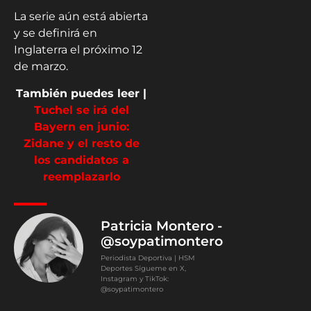
La serie aún está abierta
y se definirá en
Inglaterra el próximo 12
de marzo.
También puedes leer |
Tuchel se irá del
Bayern en junio:
Zidane y el resto de
los candidatos a
reemplazarlo
Patricia Montero -
@soypatimontero
Periodista Deportiva | HSM
Deportes Sígueme en X,
Instagram y TikTok:
@soypatimontero