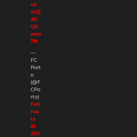
co
m/Z
dG
QE
owo
TN
—
FC
Port
o
(@F
CPo
rto)
Feb
rua
ry
21,
202