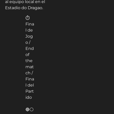
al equipo local en el
Estadio do Dragao.
⏱
Fina
l de
Jog
o /
End
of
the
mat
ch /
Fina
l del
Part
ido
🔵⚪