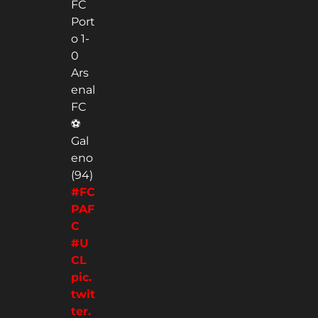
FC
Port
o 1-
0
Ars
enal
FC
⚽
Gal
eno
(94)
#FC
PAF
C
#U
CL
pic.
twit
ter.