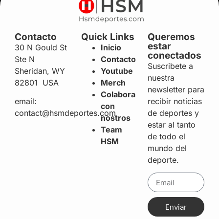
Contacto
Quick Links
Queremos
estar
30 N Gould St
Inicio
conectados
Ste N
Contacto
Suscribete a
Sheridan, WY
Youtube
nuestra
82801 USA
Merch
newsletter para
Colabora
recibir noticias
email:
con
de deportes y
contact@hsmdeportes.com
nostros
estar al tanto
Team
de todo el
HSM
mundo del
deporte.
Enviar