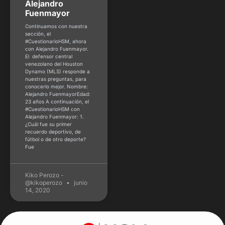
Alejandro
Fuenmayor
Continuamos con nuestra
sección, el
#CuestionarioHSM, ahora
con Alejandro Fuenmayor.
El defensor central
venezolano del Houston
Dynamo (MLS) responde a
nuestras preguntas, para
conocerlo mejor. Nombre:
Alejandro FuenmayorEdad:
23 años A continuación, el
#CuestionarioHSM con
Alejandro Fuenmayor: 1.
¿Cuál fue su primer
recuerdo deportivo, de
fútbol o de otro deporte?
Fue
Kiko Perozo -
@kikoperozo
junio
14, 2020