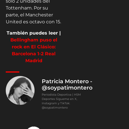
sólo 2 unidades del
Tottenham. Por su
parte, el Manchester
United es octavo con 15.
También puedes leer |
Bellingham puso el
rock en El Clásico:
Barcelona 1-2 Real
Madrid
Patricia Montero -
@soypatimontero
Periodista Deportiva | HSM
Deportes Sígueme en X,
Instagram y TikTok:
@soypatimontero