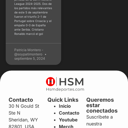
League 2024-2025. Dos de
los partidos más relevantes
de este 5 de septiembre
fueron el triunfo 2-1 de
Portugal sobre Croacia y el
empate 0-0 de España
ante Serbia. Cristiano
Ronaldo marcó el gol
Patricia Montero -
@soypatimontero
septiembre 5, 2024
Contacto
Quick Links
Queremos
estar
30 N Gould St
Inicio
conectados
Ste N
Contacto
Suscribete a
Sheridan, WY
Youtube
nuestra
82801 USA
Merch