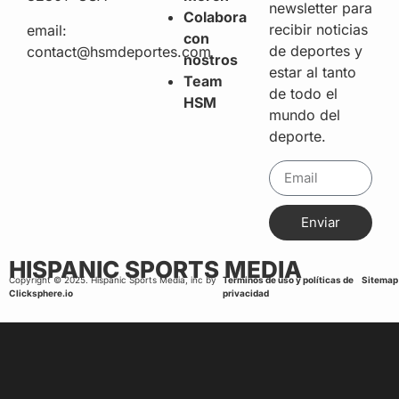
newsletter para
Colabora
recibir noticias
email:
con
de deportes y
contact@hsmdeportes.com
nostros
estar al tanto
Team
de todo el
HSM
mundo del
deporte.
Enviar
HISPANIC SPORTS MEDIA
Copyright © 2025. Hispanic Sports Media, inc by
Terminos de uso y políticas de
Sitemap
Clicksphere.io
privacidad