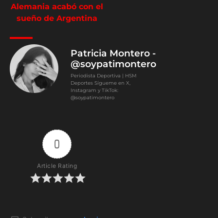
Alemania acabó con el
sueño de Argentina
Patricia Montero -
@soypatimontero
Periodista Deportiva | HSM
Deportes Sígueme en X,
Instagram y TikTok:
@soypatimontero
0
Article Rating