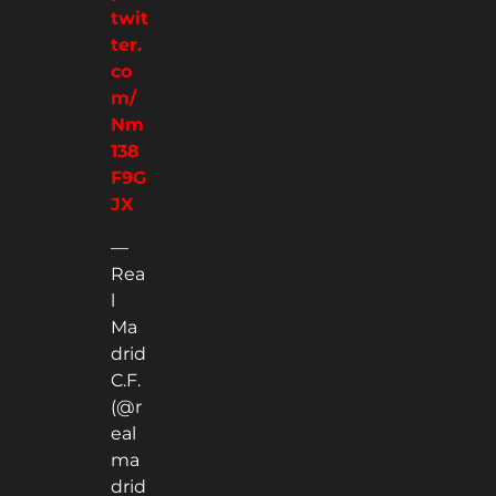
twit
ter.
co
m/
Nm
138
F9G
JX
—
Rea
l
Ma
drid
C.F.
(@r
eal
ma
drid