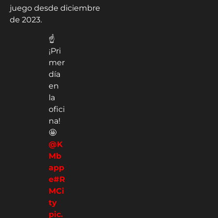
juego desde diciembre
de 2023.
☝️
¡Pri
mer
día
en
la
ofici
na!
🤩
@K
Mb
app
e
#R
MCi
ty
pic.