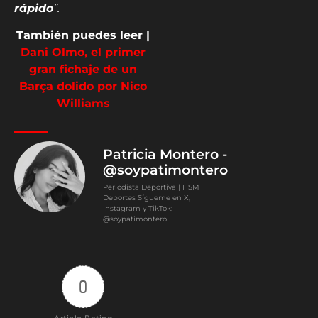
rápido
”.
También puedes leer |
Dani Olmo, el primer
gran fichaje de un
Barça dolido por Nico
Williams
Patricia Montero -
@soypatimontero
Periodista Deportiva | HSM
Deportes Sígueme en X,
Instagram y TikTok:
@soypatimontero
0