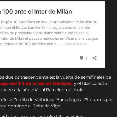
os duelos trascendentales: la vuelta de semifinales de
uego del 3-3 de la ida en Montjuïc;
y el Clásico ante
 acercaría aún más al Barcelona al título.
 José Zorrilla de Valladolid, Barça llega a 79 puntos por
ste domingo al Celta de Vigo.