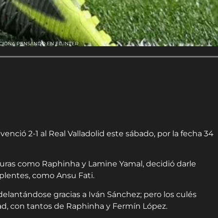
CIONA PENSANDO EN EL INTER
venció 2-1 al Real Valladolid este sábado, por la fecha 34
iguras como Raphinha y Lamine Yamal, decidió darle
plentes, como Ansu Fati.
adelantándose gracias a Iván Sánchez; pero los culés
d, con tantos de Raphinha y Fermín López.