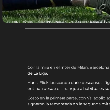
HOME
-
FÚTBOL
-
BARCELONA GANÓ 2-1 AL VALLADOLID: LA ROTACIÓN FUN
Con la mira en el Inter de Milán, Barcelona 
de La Liga.
Hansi Flick, buscando darle descanso a f
entrada desde el arranque a habituales su
Costó en la primera parte, con Valladolid 
signaron la remontada en la segunda mita