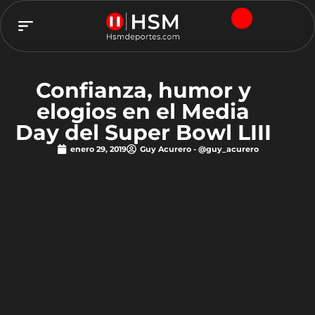
TEAM HSM
Confianza, humor y
elogios en el Media
Day del Super Bowl LIII
enero 29, 2019
Guy Acurero - @guy_acurero