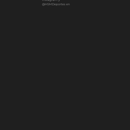
@HSMDeportes en
YouTube, X y TikTok.
Especializado en SEO y
AEO. Con más de 10 años
de experiencia en medios
de comunicación. Primero
futbolero.
0
Article Rating
Subscribe
Login