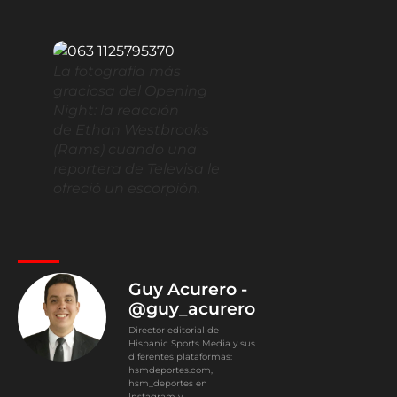
La fotografía más
graciosa del Opening
Night: la reacción
de Ethan Westbrooks
(Rams) cuando una
reportera de Televisa le
ofreció un escorpión.
Guy Acurero -
@guy_acurero
Director editorial de
Hispanic Sports Media y sus
diferentes plataformas:
hsmdeportes.com,
hsm_deportes en
Instagram y