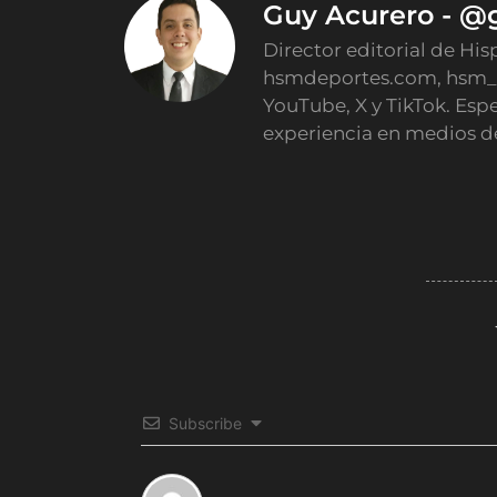
Guy Acurero - @
Director editorial de His
hsmdeportes.com, hsm_
YouTube, X y TikTok. Esp
experiencia en medios d
Subscribe