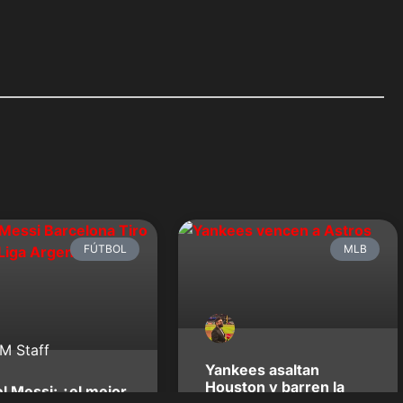
FÚTBOL
MLB
Yankees asaltan
Houston y barren la
el Messi: ¿el mejor