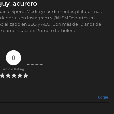
guy_acurero
panic Sports Media y sus diferentes plataformas:
deportes en Instagram y @HSMDeportes en
ecializado en SEO y AEO. Con más de 10 años de
e comunicación. Primero futbolero.
0
Article Rating
Login