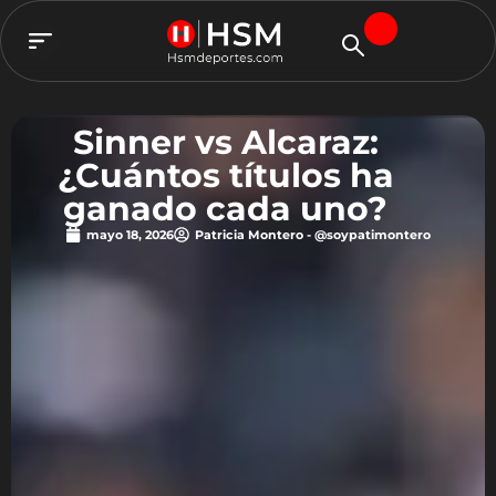
TEAM HSM
Sinner vs Alcaraz:
¿Cuántos títulos ha
ganado cada uno?
mayo 18, 2026
Patricia Montero - @soypatimontero