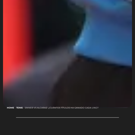
HOME
-
TENIS
-
SINNER VS ALCARAZ: ¿CUÁNTOS TÍTULOS HA GANADO CADA UNO?