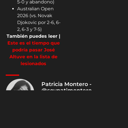
5-0 y abandono)
Australian Open
2026 (vs. Novak
Djokovic por 2-6, 6-
2, 6-3 y 7-5)
También puedes leer |
Este es el tiempo que
podría pasar José
Altuve en la lista de
lesionados
Patricia Montero -
@soypatimontero
Periodista Deportiva | HSM
Deportes Sígueme en X,
Instagram y TikTok:
@soypatimontero