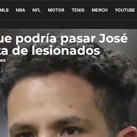
MLB
NBA
NFL
MOTOR
TENIS
MERCH
YOUTUBE
ue podría pasar José
sta de lesionados
tes