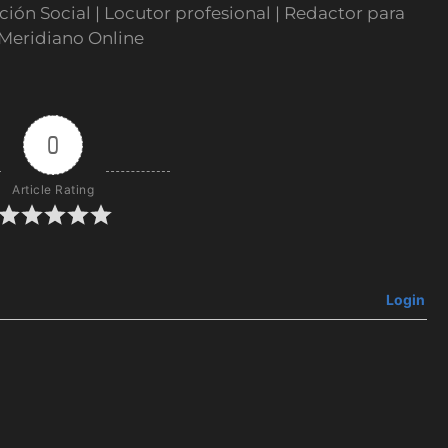
ón Social | Locutor profesional | Redactor para
 Meridiano Online
0
Article Rating
Login