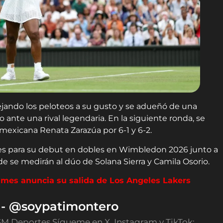
nejando los peloteos a su gusto y se adueñó de una
 ante una rival legendaria. En la siguiente ronda, se
 mexicana Renata Zarazúa por 6-1 y 6-2.
eves para su debut en dobles en Wimbledon 2026 junto a
 se medirán al dúo de Solana Sierra y Camila Osorio.
mes anuncia su salida de Los Angeles Lakers
o - @soypatimontero
SM Deportes Sígueme en X, Instagram y TikTok: