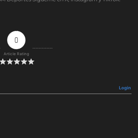
0
Article Rating
Login