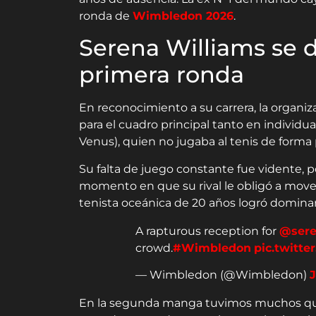
ronda de
Wimbledon 2026
.
Serena Williams se
primera ronda
En reconocimiento a su carrera, la organ
para el cuadro principal tanto en individ
Venus), quien no jugaba al tenis de forma
Su falta de juego constante fue vidente, p
momento en que su rival le obligó a movers
tenista oceánica de 20 años logró dominar e
A rapturous reception for
@sere
crowd.
#Wimbledon
pic.twitt
— Wimbledon (@Wimbledon)
J
En la segunda manga tuvimos muchos quie