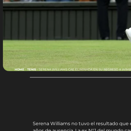
HOME
-
TENIS
-
SERENA WILLIAMS CAE ELIMINADA EN SU REGRESO A WIM
Serena Williams no tuvo el resultado que e
años de ausencia. La ex N°1 del mundo cayó