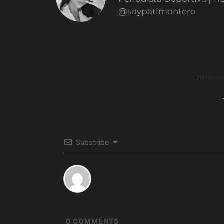
@soypatimontero
Subscribe
0
COMMENTS