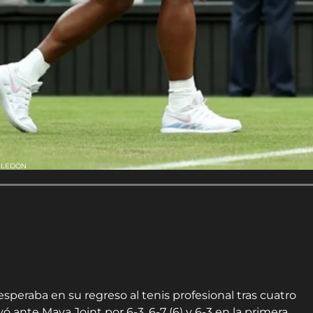
BLEDON
speraba en su regreso al tenis profesional tras cuatro
 ante Maya Joint por 6-3, 6-7 (6) y 6-3 en la primera