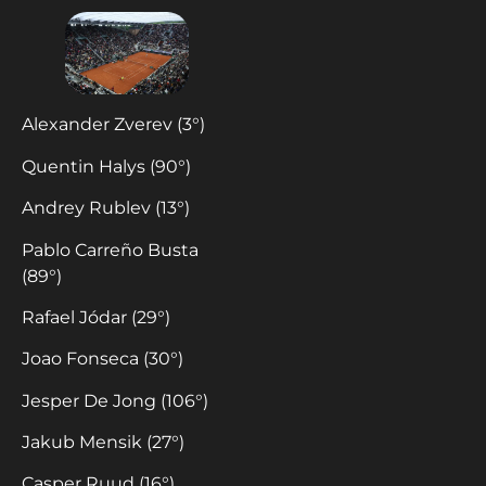
Alexander Zverev (3°)
Quentin Halys (90°)
Andrey Rublev (13°)
Pablo Carreño Busta
(89°)
Rafael Jódar (29°)
Joao Fonseca (30°)
Jesper De Jong (106°)
Jakub Mensik (27°)
Casper Ruud (16°)