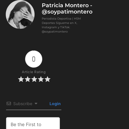
Patricia Montero -
@soypatimontero
Periodista Deportiva | HSM
Deportes Sígueme en X,
Instagram y TikTok:
@soypatimontero
0
Article Rating
Subscribe
Login