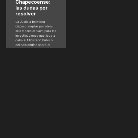
Chapecoense:
las dudas por
resolver
La Justicia boliviana
dispuso ampliar por otros
seis meses el plazo para las
investigaciones que lleva a
cabo el Ministerio Público
del país andino sobre el
accidente del avión que
hace un año trasladaba al
club brasileño
Chapecoense a Colombia y
se estrelló, causando la
muerte de 71 personas. El
HSM Staff
noviembre 27, 2017
MOTOR