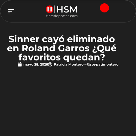
TEAM HSM
Sinner cayó eliminado
en Roland Garros ¿Qué
favoritos quedan?
mayo 28, 2026
Patricia Montero - @soypatimontero