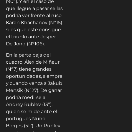
(90º). Y en el caso de
que llegue a pasar se las
podría ver frente al ruso
Karen Khachanov (N°15)
si es que este consigue
el triunfo ante Jesper
De Jong (N°106).
En la parte baja del
cuadro, Álex de Miñaur
(N°7) tiene grandes
oportunidades, siempre
y cuando venza a Jakub
Mensik (N°27). De ganar
podría medirse a
Andrey Rublev (13º),
quien se mide ante el
portugues Nuno
Borges (51º). Un Rublev