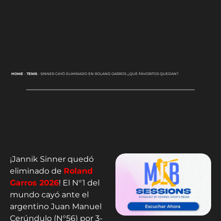
HOME
-
TENIS
-
SINNER CAYÓ ELIMINADO EN ROLAND GARROS ¿QUÉ FAVORITOS QUEDAN?
¡Jannik Sinner quedó
eliminado de
Roland
Garros 2026
! El N°1 del
mundo cayó ante el
argentino Juan Manuel
Cerúndulo (N°56) por 3-