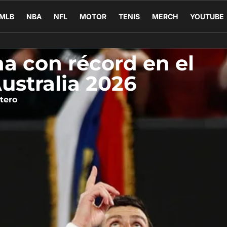
MLB
NBA
NFL
MOTOR
TENIS
MERCH
YOUTUBE
na con récord en el
ustralia 2026
tero