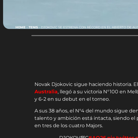
HOME
-
TENIS
-
DJOKOVIC SE ESTRENA CON RÉCORD EN EL ABIERTO DE AUS
Novak Djokovic sigue haciendo historia. El
Australia
, llegó a su victoria N°100 en Me
y 6-2 en su debut en el torneo.
A sus 38 años, el N°4 del mundo sigue de
talento y ambición está intacta, siendo el p
en tres de los cuatro Majors.
DJOKOV💯C
#AO26
pic.twitte