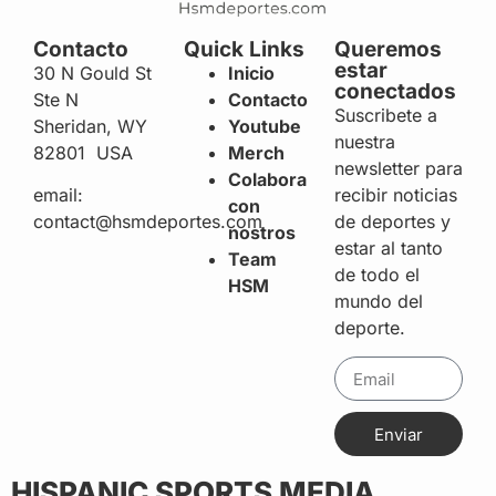
Contacto
Quick Links
Queremos
estar
30 N Gould St
Inicio
conectados
Ste N
Contacto
Suscribete a
Sheridan, WY
Youtube
nuestra
82801 USA
Merch
newsletter para
Colabora
recibir noticias
email:
con
de deportes y
contact@hsmdeportes.com
nostros
estar al tanto
Team
de todo el
HSM
mundo del
deporte.
Enviar
HISPANIC SPORTS MEDIA