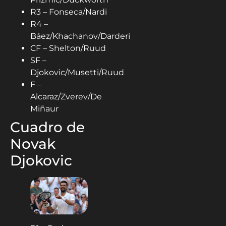
R3 – Fonseca/Nardi
R4 –
Báez/Khachanov/Darderi
CF – Shelton/Ruud
SF –
Djokovic/Musetti/Ruud
F –
Alcaraz/Zverev/De
Miñaur
Cuadro de
Novak
Djokovic