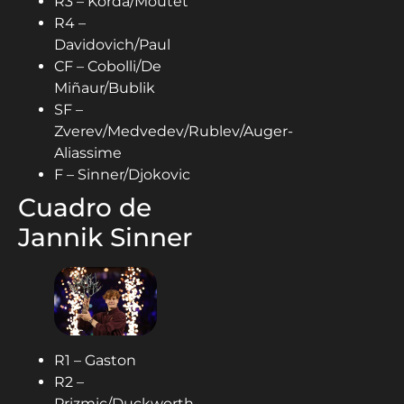
R3 – Korda/Moutet
R4 –
Davidovich/Paul
CF – Cobolli/De
Miñaur/Bublik
SF –
Zverev/Medvedev/Rublev/Auger-
Aliassime
F – Sinner/Djokovic
Cuadro de
Jannik Sinner
R1 – Gaston
R2 –
Prizmic/Duckworth