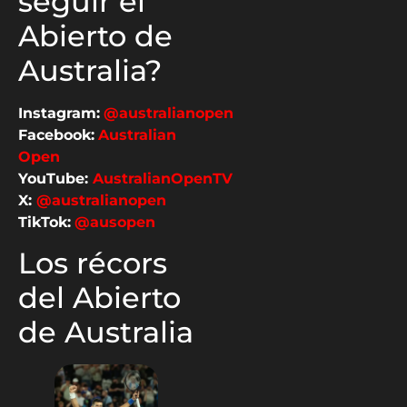
seguir el
Abierto de
Australia?
Instagram:
@australianopen
Facebook:
Australian
Open
YouTube:
AustralianOpenTV
X:
@australianopen
TikTok:
@ausopen
Los récors
del Abierto
de Australia