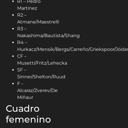
R1 – Pedro
Martínez
R2 –
Atmane/Maestrelli
R3 –
Nakashima/Bautista/Shang
R4 –
Hurkacz/Mensik/Bergs/Carreño/Griekspoor/Jóda
CF –
Musetti/Fritz/Lehecka
SF –
Sinner/Shelton/Ruud
F –
Alcaraz/Zverev/De
Miñaur
Cuadro
femenino