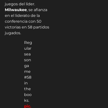
juegos del líder.
Milwaukee
, se afianza
en el liderato de la
conferencia con 50
victorias en 58 partidos
jugados.
Reg
ular
sea
son
ga
me
#58
in
the
boo
ks.
pic.