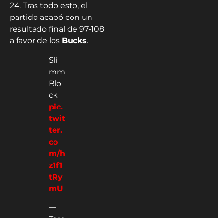
24. Tras todo esto, el
partido acabó con un
resultado final de 97-108
a favor de los
Bucks
.
Sli
mm
Blo
ck
pic.
twit
ter.
co
m/h
z1f1
tRy
mU
—