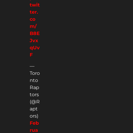
twit
ter.
co
m/
B8E
Jvx
qUv
F
—
Toro
nto
Rap
tors
(@R
apt
ors)
Feb
rua