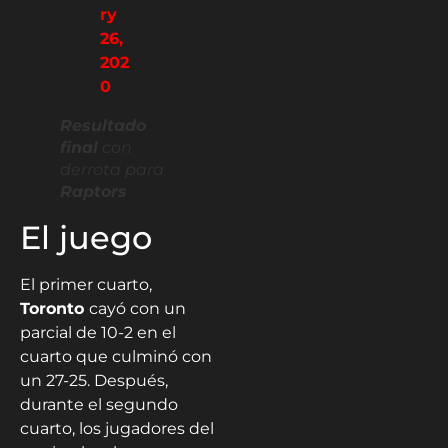
ry
26,
202
0
Resultado
final
con
derrota para
Raptors
El juego
El primer cuarto,
Toronto
cayó con un
parcial de 10-2 en el
cuarto que culminó con
un 27-25. Después,
durante el segundo
cuarto, los jugadores del