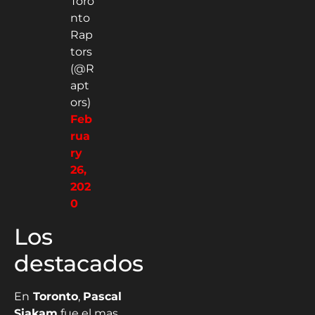
Toro
nto
Rap
tors
(@R
apt
ors)
Feb
rua
ry
26,
202
0
Los
destacados
En
Toronto
,
Pascal
Siakam
fue el mas