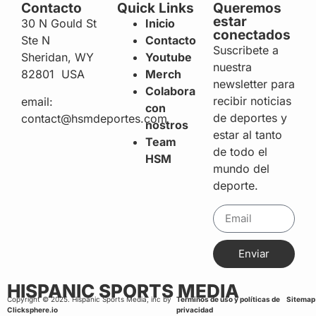
Contacto
Quick Links
Queremos
estar
30 N Gould St
Inicio
conectados
Ste N
Contacto
Suscribete a
Sheridan, WY
Youtube
nuestra
82801 USA
Merch
newsletter para
Colabora
recibir noticias
email:
con
de deportes y
contact@hsmdeportes.com
nostros
estar al tanto
Team
de todo el
HSM
mundo del
deporte.
Enviar
HISPANIC SPORTS MEDIA
Copyright © 2025. Hispanic Sports Media, inc by
Terminos de uso y políticas de
Sitemap
Clicksphere.io
privacidad