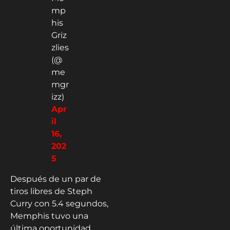
mp
his
Griz
zlies
(@
me
mgr
izz)
Apr
il
16,
202
5
Después de un par de
tiros libres de Steph
Curry con 5.4 segundos,
Memphis tuvo una
última oportunidad,