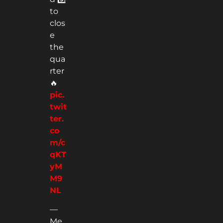
to
clos
e
the
qua
rter
🔥
pic.
twit
ter.
co
m/c
qKT
yM
M9
NL
—
Me