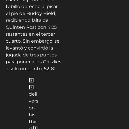
tobillo derecho al pisar
el pie de Buddy Hield,
recibiendo falta de
Quinten Post con 4:25
restantes en el tercer
cuarto. Sin embargo, se
levantó y convirtió la
jugada de tres puntos
para poner a los Grizzlies
a solo un punto, 82-81.
2️⃣
2️⃣
deli
vers
on
his
thir
d 3️⃣