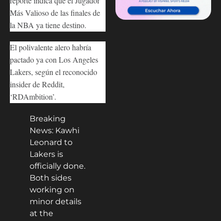
reporte indica que el Jugador
Más Valioso de las finales de
la NBA ya tiene destino.
El polivalente alero habría
pactado ya con Los Angeles
Lakers, según el reconocido
insider de Reddit,
‘RDAmbition’.
Breaking
News: Kawhi
Leonard to
Lakers is
officially done.
Both sides
working on
minor details
at the