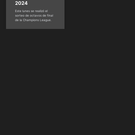
2024
Este lunes se realizó el
sorteo de octavos de final
de la Champions League.
Kiko Perozo -
@kikoperozo
diciembre 18, 2023
FÚTBOL
Mundial sub 20:
Todo lo que
debes saber