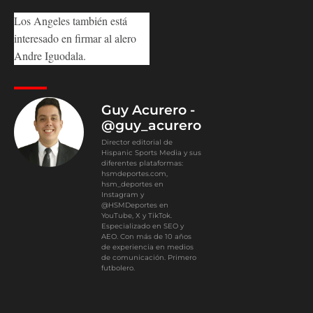
Los Angeles también está
interesado en firmar al alero
Andre Iguodala.
Guy Acurero -
@guy_acurero
Director editorial de
Hispanic Sports Media y sus
diferentes plataformas:
hsmdeportes.com,
hsm_deportes en
Instagram y
@HSMDeportes en
YouTube, X y TikTok.
Especializado en SEO y
AEO. Con más de 10 años
de experiencia en medios
de comunicación. Primero
futbolero.