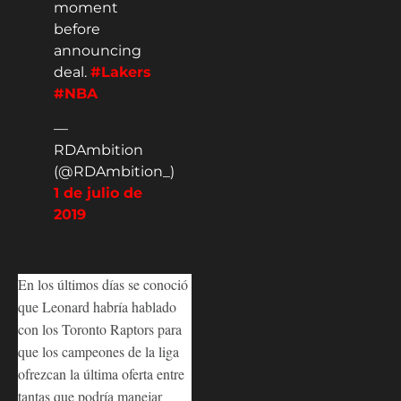
moment
before
announcing
deal.
#Lakers
#NBA
—
RDAmbition
(@RDAmbition_)
1 de julio de
2019
En los últimos días se conoció
que Leonard habría hablado
con los Toronto Raptors para
que los campeones de la liga
ofrezcan la última oferta entre
tantas que podría manejar