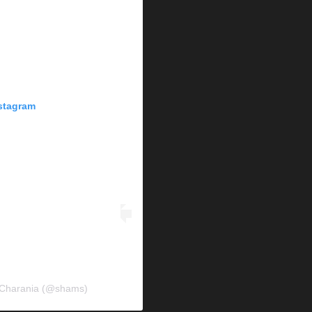
nstagram
 Charania (@shams)