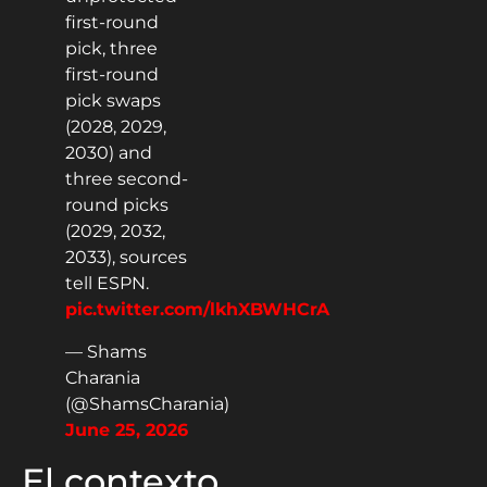
first-round
pick, three
first-round
pick swaps
(2028, 2029,
2030) and
three second-
round picks
(2029, 2032,
2033), sources
tell ESPN.
pic.twitter.com/lkhXBWHCrA
— Shams
Charania
(@ShamsCharania)
June 25, 2026
El contexto