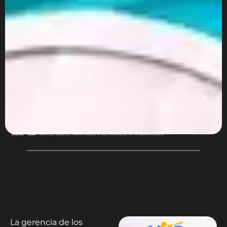
HOME
-
NBA
-
LAMELO BALL ES TRASPASADO A LOS MINNESOTA TIMBERWOLVES
La gerencia de los