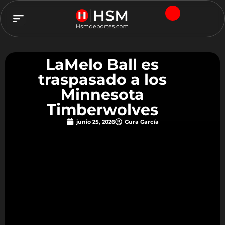
TEAM HSM
LaMelo Ball es
traspasado a los
Minnesota
Timberwolves
junio 25, 2026
Gura García