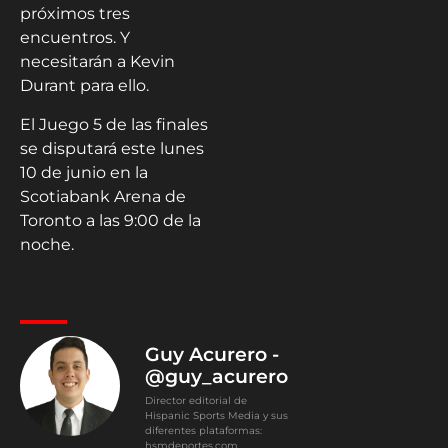
próximos tres
encuentros. Y
necesitarán a Kevin
Durant para ello.
El Juego 5 de las finales
se disputará este lunes
10 de junio en la
Scotiabank Arena de
Toronto a las 9:00 de la
noche.
Guy Acurero -
@guy_acurero
Director editorial de
Hispanic Sports Media y sus
diferentes plataformas:
hsmdeportes.com,