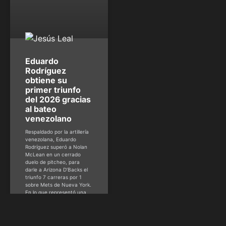
Eduardo
Rodríguez
obtiene su
primer triunfo
del 2026 gracias
al bateo
venezolano
Respaldado por la artillería
venezolana, Eduardo
Rodríguez superó a Nolan
McLean en un cerrado
duelo de pitcheo, para
darle a Arizona D’Backs el
triunfo 7 carreras por 1
sobre Mets de Nueva York.
En lo que representó una
reedición del
enfrentamiento monticular
correspondiente a la Final
del Clásico Mundial de