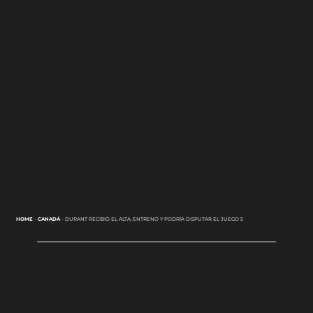
HOME
-
CANADÁ
-
DURANT RECIBIÓ EL ALTA, ENTRENÓ Y PODRÍA DISPUTAR EL JUEGO 5