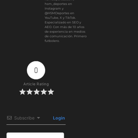
hsm_deportes en
Instagram y
@HSMDeportes en
YouTube, X y TikTok.
Especializado en SEO y
AEO. Con más de 10 años
de experiencia en medios
de comunicación. Primero
futbolero.
0
Article Rating
Subscribe
Login