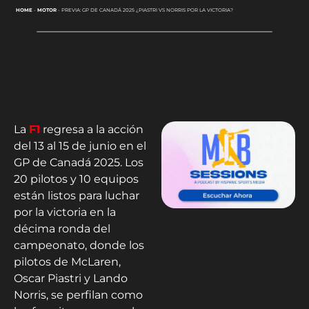
HOME
-
MOTOR
-
PREVIA: GP DE CANADÁ 2025 ¿PIASTRI VS NORRIS POR LA VICTORIA?
La
F1
regresa a la acción
del 13 al 15 de junio en el
GP de Canadá 2025. Los
20 pilotos y 10 equipos
están listos para luchar
por la victoria en la
décima ronda del
campeonato, donde los
pilotos de McLaren,
Oscar Piastri y Lando
Norris, se perfilan como