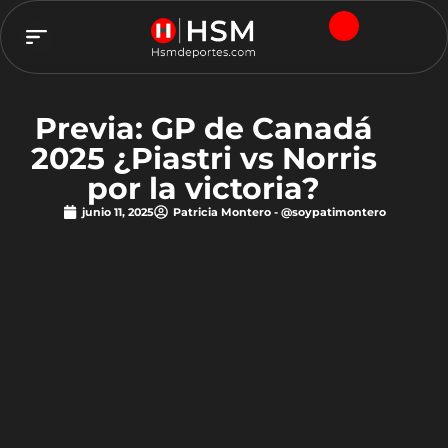
TEAM HSM
Previa: GP de Canadá
2025 ¿Piastri vs Norris
por la victoria?
junio 11, 2025
Patricia Montero - @soypatimontero