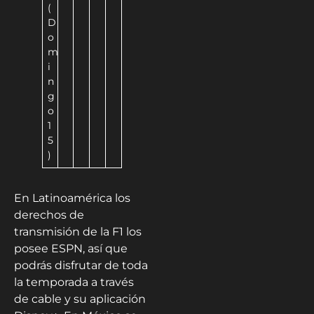
(
D
o
m
i
n
g
o
1
5
)
En Latinoamérica los
derechos de
transmisión de la F1 los
posee ESPN, así que
podrás disfrutar de toda
la temporada a través
de cable y su aplicación