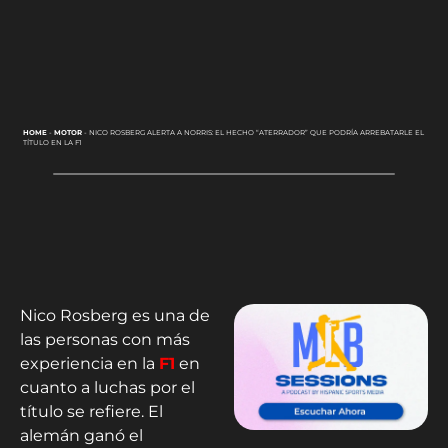
HOME
-
MOTOR
-
NICO ROSBERG ALERTA A NORRIS: EL HECHO “ATERRADOR” QUE PODRÍA ARREBATARLE EL
TÍTULO EN LA F1
Nico Rosberg es una de
las personas con más
experiencia en la
F1
en
cuanto a luchas por el
título se refiere. El
alemán ganó el