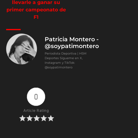
llevarle a ganar su
primer campeonato de
F1
Patricia Montero -
@soypatimontero
Periodista Deportiva | HSM
Deportes Sígueme en X,
Instagram y TikTok:
@soypatimontero
0
Article Rating