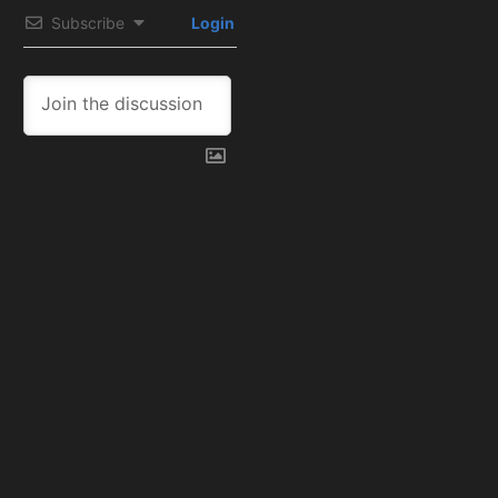
Subscribe
Login
1
COMMENT
Oldest
Babe Ruth y inmortal
legado con los
Yankees de Nueva
York
11 months ago
[…] También puedes leer: