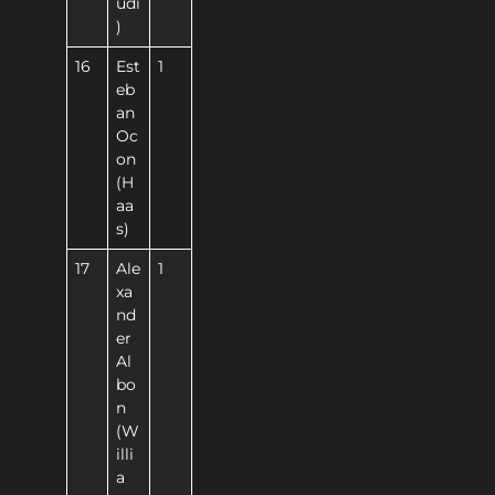
udi
)
16
Est
1
eb
an
Oc
on
(H
aa
s)
17
Ale
1
xa
nd
er
Al
bo
n
(W
illi
a