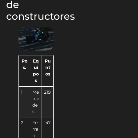
de
constructores
Po
Eq
Pu
s.
ui
nt
po
os
s
1
Me
219
rce
de
s
2
Fe
147
rra
ri