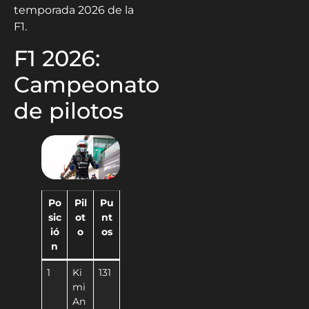
temporada 2026 de la
F1.
F1 2026:
Campeonato
de pilotos
Po
Pil
Pu
sic
ot
nt
ió
o
os
n
1
Ki
131
mi
An