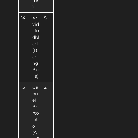
ms
)
14
Ar
5
vid
Lin
dbl
ad
(R
aci
ng
Bu
lls)
15
Ga
2
bri
el
Bo
rto
let
o
(A