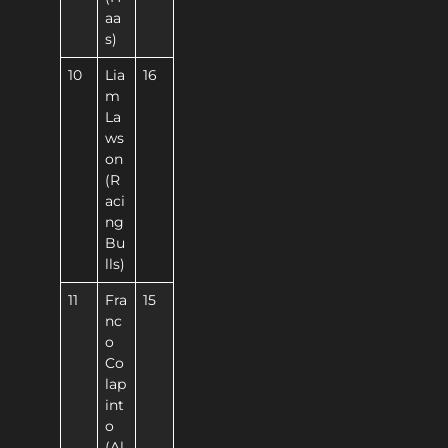
aa
s)
10
Lia
16
m
La
ws
on
(R
aci
ng
Bu
lls)
11
Fra
15
nc
o
Co
lap
int
o
(Al