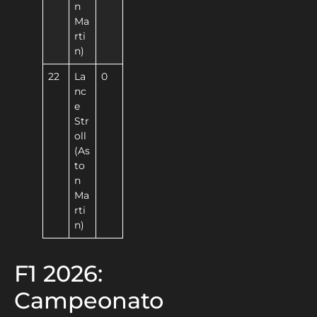
n
Ma
rti
n)
22
La
0
nc
e
Str
oll
(As
to
n
Ma
rti
n)
F1 2026:
Campeonato