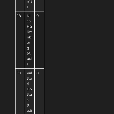
ms
)
18
Ni
0
co
Hü
lke
nb
er
g
(A
udi
)
19
Val
0
tte
ri
Bo
tta
s
(C
adi