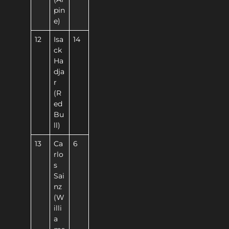
pin
e)
12
Isa
14
ck
Ha
dja
r
(R
ed
Bu
ll)
13
Ca
6
rlo
s
Sai
nz
(W
illi
a