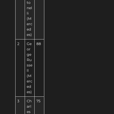
to
nel
li
(M
erc
ed
es)
2
Ge
88
or
ge
Ru
sse
ll
(M
erc
ed
es)
3
Ch
75
arl
es