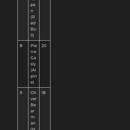
pe
n
(R
ed
Bu
ll)
8
Pie
20
rre
Ga
sly
(Al
pin
e)
9
Oli
18
ver
Be
ar
m
an
(H