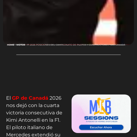
HOME
-
MOTOR
-
F1 2026: POSICIONES DEL CAMPEONATO DE PILOTOS Y CONSTRUCTORES TRAS CANADÁ
El
GP de Canadá
2026
nos dejó con la cuarta
victoria consecutiva de
Kimi Antonelli en la F1.
El piloto italiano de
Mercedes extendió su