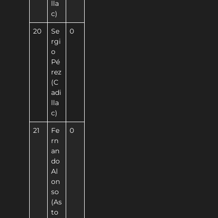
lla
c)
20
Se
0
rgi
o
Pé
rez
(C
adi
lla
c)
21
Fe
0
rn
an
do
Al
on
so
(As
to