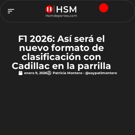
TEAM HSM
F1 2026: Así será el
nuevo formato de
clasificación con
Cadillac en la parrilla
enero 9, 2026
Patricia Montero - @soypatimontero