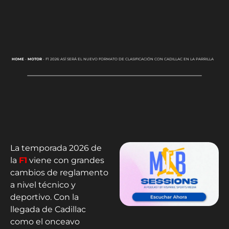
HOME
-
MOTOR
-
F1 2026: ASÍ SERÁ EL NUEVO FORMATO DE CLASIFICACIÓN CON CADILLAC EN LA PARRILLA
La temporada 2026 de
la
F1
viene con grandes
cambios de reglamento
a nivel técnico y
deportivo. Con la
llegada de Cadillac
como el onceavo