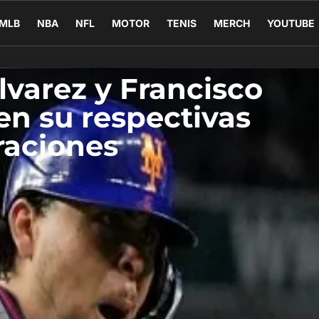
MLB
NBA
NFL
MOTOR
TENIS
MERCH
YOUTUBE
lvarez y Francisco
en su respectivas
raciones