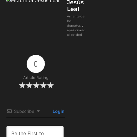
Jesús
Leal
Amante de
los
deportes y
apasionado
al béisbol
0
Article Rating
Subscribe
Login