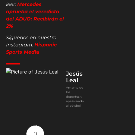
leer:
Mercedes
aprueba el veredicto
del ADUO: Recibirán el
2%
Síguenos en nuestro
Instagram:
Hispanic
Sports Med
ia
Jesús
Leal
Amante de
los
deportes y
apasionado
al béisbol
0