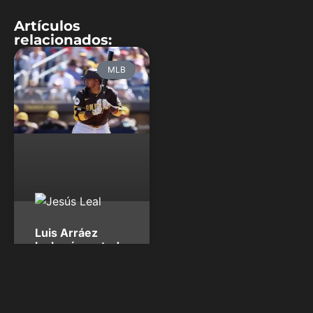
Artículos
relacionados:
MLB
Luis Arráez
luchará con todo
por su cuarto
título de bateo
consecutivo
Desde la temporada 2022,