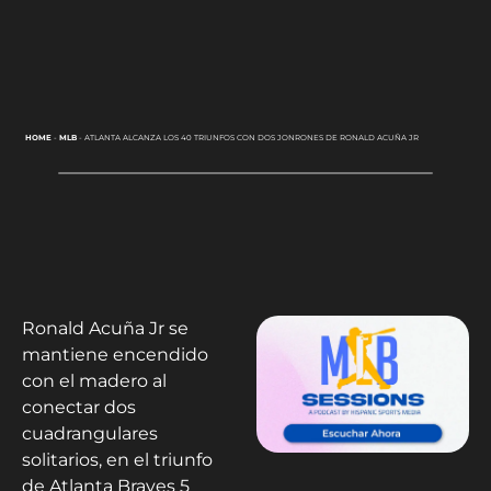
HOME
-
MLB
-
ATLANTA ALCANZA LOS 40 TRIUNFOS CON DOS JONRONES DE RONALD ACUÑA JR
Ronald Acuña Jr se
mantiene encendido
con el madero al
conectar dos
cuadrangulares
solitarios, en el triunfo
de Atlanta Braves 5