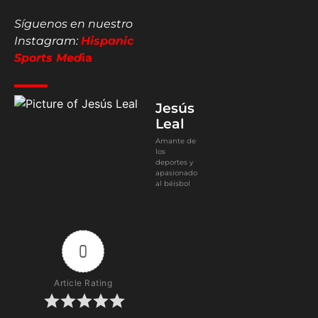
Síguenos en nuestro
Instagram:
Hispanic
Sports Med
ia
Jesús
Leal
Amante de
los
deportes y
apasionado
al béisbol
0
Article Rating