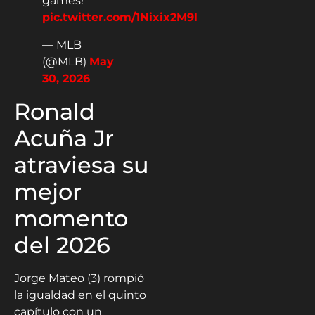
games!
pic.twitter.com/1Nixix2M9l
— MLB
(@MLB)
May
30, 2026
Ronald
Acuña Jr
atraviesa su
mejor
momento
del 2026
Jorge Mateo (3) rompió
la igualdad en el quinto
capítulo con un