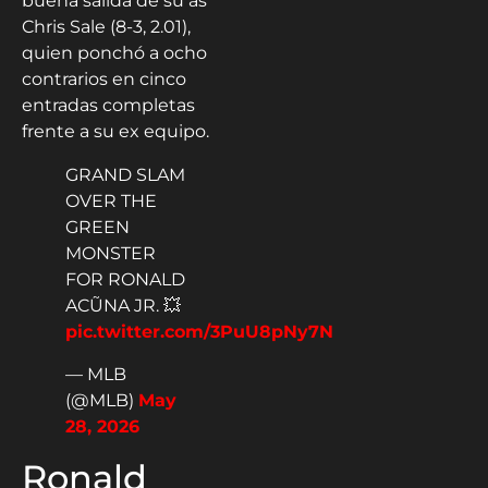
buena salida de su as
Chris Sale (8-3, 2.01),
quien ponchó a ocho
contrarios en cinco
entradas completas
frente a su ex equipo.
GRAND SLAM
OVER THE
GREEN
MONSTER
FOR RONALD
ACŨNA JR. 💥
pic.twitter.com/3PuU8pNy7N
— MLB
(@MLB)
May
28, 2026
Ronald