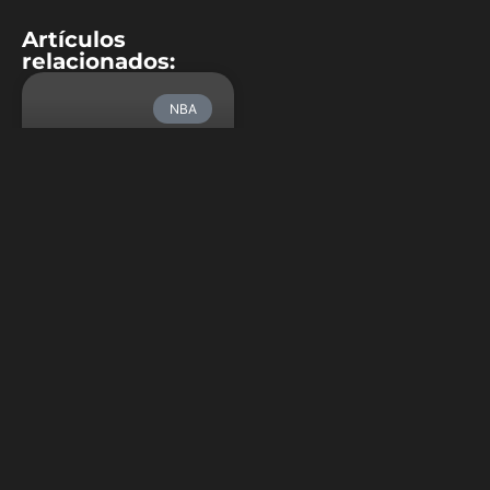
Artículos
relacionados:
NBA
Anfernee
Simons, otro
más al Draft NBA
2018
Estamos en marzo,
primeras decisiones de
presentarse al Draft de
muchos jugadores. Estrellas
del baloncesto universitario
suelen anunciar su marcha
desde la universidad hacia
los profesiones pero,
cuando lo hacen un jugador
que todavía no ha pisado
una cancha universitaria,