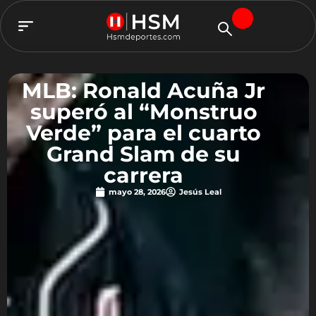
TEAM HSM
MLB: Ronald Acuña Jr
superó al “Monstruo
Verde” para el cuarto
Grand Slam de su
carrera
mayo 28, 2026
Jesús Leal