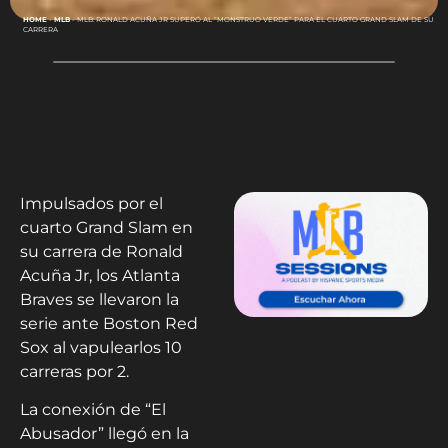
HOME
-
MLB
-
MLB: RONALD ACUÑA JR SUPERÓ AL “MONSTRUO VERDE” PARA EL CUARTO GRAND SLAM DE SU
CARRERA
Impulsados por el
cuarto Grand Slam en
su carrera de Ronald
Acuña Jr, los Atlanta
Braves se llevaron la
serie ante Boston Red
Sox al vapulearlos 10
carreras por 2.
La conexión de “El
Abusador” llegó en la