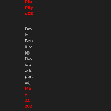
Rfb
PBy
uZE
—
Dav
id
Ben
itez
(@
Dav
idb
ede
port
es)
Ma
y
23,
202