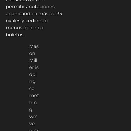
permitir anotaciones,
abanicando a más de 35
rivales y cediendo
menos de cinco
boletos.
Mas
on
Mill
er is
doi
ng
so
met
hin
g
we'
ve
nev