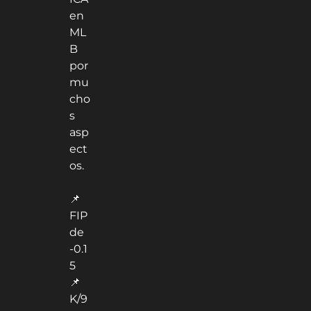
en
ML
B
por
mu
cho
s
asp
ect
os.
📌
FIP
de
-0.1
5
📌
K/9