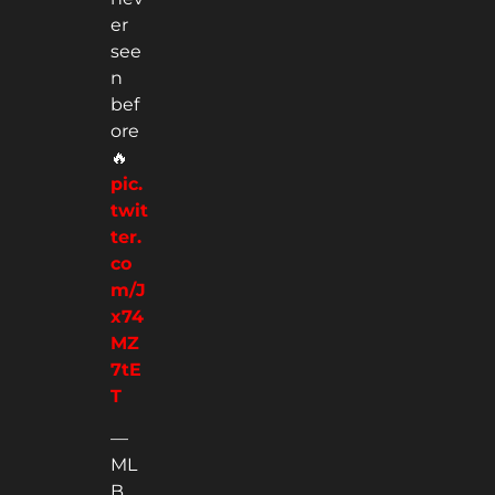
er
see
n
bef
ore
🔥
pic.
twit
ter.
co
m/J
x74
MZ
7tE
T
—
ML
B