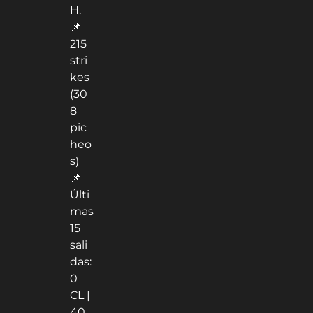
H.
📌
215
stri
kes
(30
8
pic
heo
s)
📌
Últi
mas
15
sali
das:
0
CL |
40