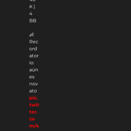
K |
4
BB
👶
Rec
ord
ator
io:
aún
es
nov
ato
pic.
twit
ter.
co
m/4