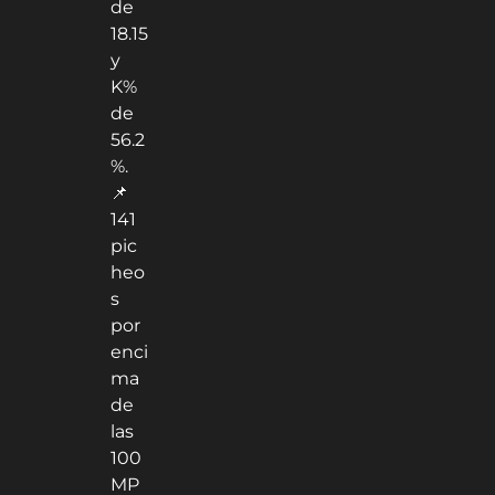
de
18.15
y
K%
de
56.2
%.
📌
141
pic
heo
s
por
enci
ma
de
las
100
MP