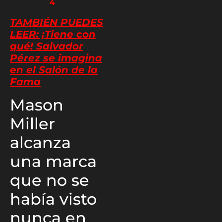
4
TAMBIÉN PUEDES
LEER: ¡Tiene con
qué! Salvador
Pérez se imagina
en el Salón de la
Fama
Mason
Miller
alcanza
una marca
que no se
había visto
nunca en