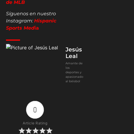
de MLB
Síguenos en nuestro
Instagram:
Hispanic
Sports Med
ia
Jesús
Leal
Amante de
los
deportes y
apasionado
al béisbol
0
Article Rating