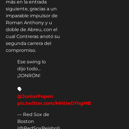
más en la entrada
siguiente, gracias a un
imparable impulsor de
Roman Anthony y u
doble de Abreu, con el
cual Contreras anotó su
segunda carrera del
compromiso.
Ese swing lo
dijo todo…
¡JONRÓN!
🗣️
@JuniorPepen
pic.twitter.com/MHUeGYhgMB
— Red Sox de
Boston
(@RedSoxBeisbol)