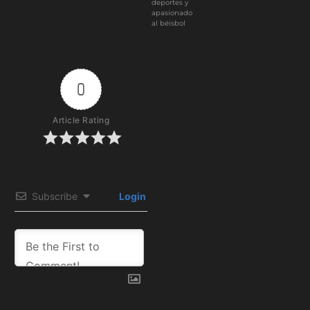
deportes y
apasionado
al béisbol
0
Article Rating
Subscribe
Login