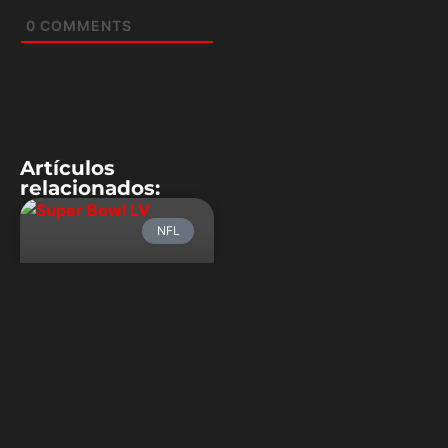
0
COMMENTS
Artículos
relacionados:
NFL
Super Bowl LV:
Brady, el viejo
rockero que
quiere jugar
hasta después