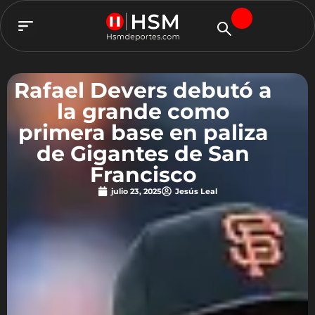
TEAM HSM
Rafael Devers debutó a
la grande como
primera base en paliza
de Gigantes de San
Francisco
julio 23, 2025
Jesús Leal