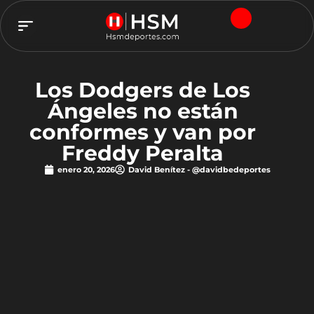
TEAM HSM
Los Dodgers de Los
Ángeles no están
conformes y van por
Freddy Peralta
enero 20, 2026
David Benítez - @davidbedeportes