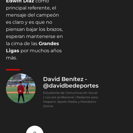
Edwin Díaz
como
principal referente, el
mensaje del campeón
es claro y es que no
piensan bajar los brazos,
esperan mantenerse en
la cima de las
Grandes
Ligas
por muchos años
más.
David Benítez -
@davidbedeportes
Estudiante de Comunicación Social
| Locutor profesional | Redactor para
Hispanic Sports Media y Meridiano
Online