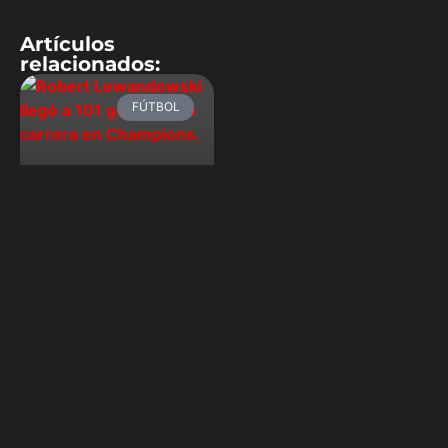
Artículos
relacionados:
FÚTBOL
Lewandowski
superó los 100
goles en la
Champions
League
Barcelona derrotó 3-0 al
Brest por la fecha 5 de la
Champions League, con
doblete de Lewandowski y