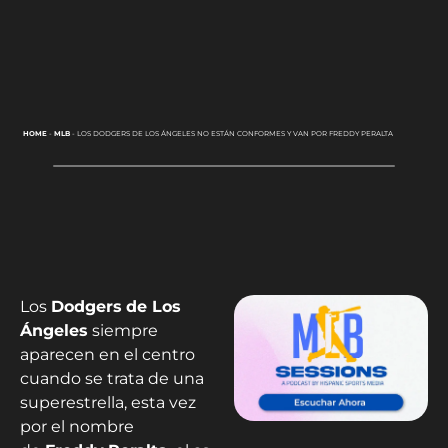
HOME
-
MLB
-
LOS DODGERS DE LOS ÁNGELES NO ESTÁN CONFORMES Y VAN POR FREDDY PERALTA
Los
Dodgers
de Los
Ángeles
siempre
aparecen en el centro
cuando se trata de una
superestrella, esta vez
por el nombre