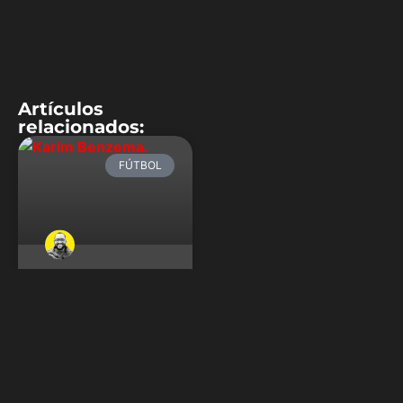
Artículos
relacionados:
FÚTBOL
El factor Karim
Benzema para el
Real Madrid
Karim Benzema, ese
goleador silencioso, volvió a
ser determinante para el
Real Madrid. Este martes
marcó un gol en la victoria