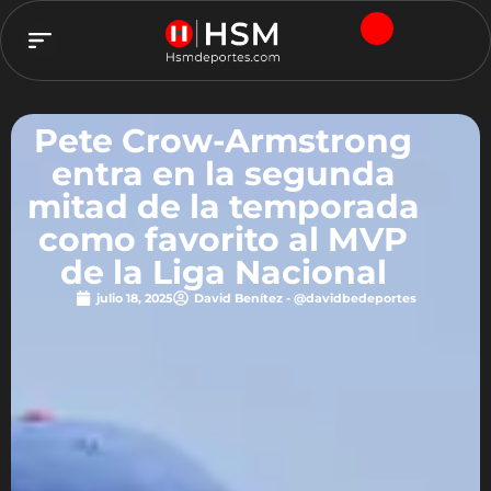
TEAM HSM
Pete Crow-Armstrong
entra en la segunda
mitad de la temporada
como favorito al MVP
de la Liga Nacional
julio 18, 2025
David Benítez - @davidbedeportes