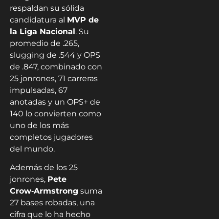
respaldan su sólida
candidatura al
MVP de
la Liga Nacional
. Su
promedio de .265,
slugging de .544 y OPS
de .847, combinado con
25 jonrones, 71 carreras
impulsadas, 67
anotadas y un OPS+ de
140 lo convierten como
uno de los más
completos jugadores
del mundo.
Además de los 25
jonrones,
Pete
Crow‑Armstrong
suma
27 bases robadas, una
cifra que lo ha hecho