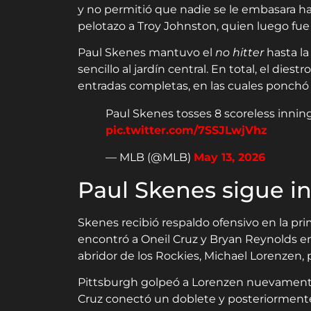
y no permitió que nadie se le embasara ha
pelotazo a Troy Johnston, quien luego fu
Paul Skenes mantuvo el
no hitter
hasta la
sencillo al jardín central. En total, el die
entradas completas, en las cuales ponchó a
Paul Skenes tosses 8 scoreless innings
pic.twitter.com/7SSJLwjVhz
— MLB (@MLB)
May 13, 2026
Paul Skenes sigue i
Skenes recibió respaldo ofensivo en la pr
encontró a Oneil Cruz y Bryan Reynolds en
abridor de los Rockies, Michael Lorenzen, 
Pittsburgh golpeó a Lorenzen nuevamente
Cruz conectó un doblete y posteriormente